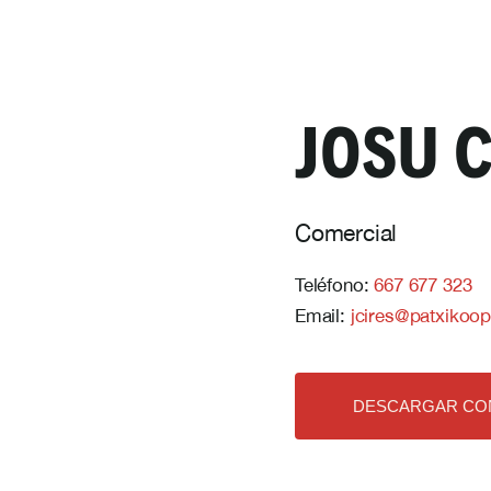
JOSU 
Comercial
Teléfono:
667 677 323
Email:
jcires@patxikoop
DESCARGAR CO