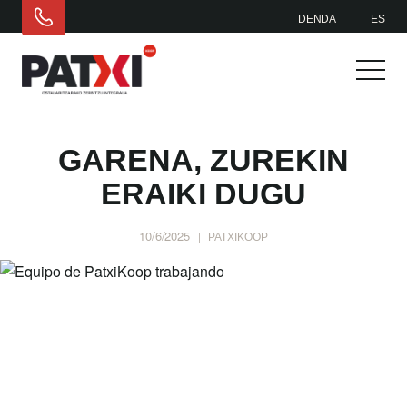
DENDA
ES
GARENA, ZUREKIN
ERAIKI DUGU
10/6/2025
|
PATXIKOOP