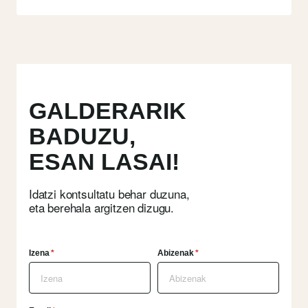
GALDERARIK
BADUZU,
ESAN LASAI!
Idatzi kontsultatu behar duzuna,
eta berehala argitzen dizugu.
Izena
*
Abizenak
*