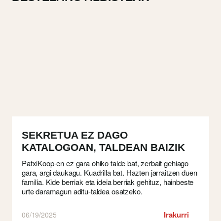
SEKRETUA EZ DAGO
KATALOGOAN, TALDEAN BAIZIK
PatxiKoop-en ez gara ohiko talde bat, zerbait gehiago
gara, argi daukagu. Kuadrilla bat. Hazten jarraitzen duen
familia. Kide berriak eta ideia berriak gehituz, hainbeste
urte daramagun aditu-taldea osatzeko.
Irakurri
06/19/2025