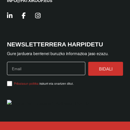
INFO@PATXIKOOP.EUS
NEWSLETTERRERA HARPIDETU
Gure jarduera berrienei buruzko informazioa jaso ezazu.
Pribatasun politika
irakurri eta onartzen ditut.