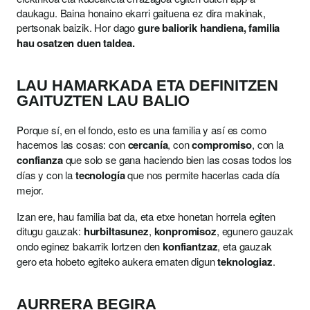
daukagu. Baina honaino ekarri gaituena ez dira makinak,
pertsonak baizik. Hor dago
gure baliorik handiena, familia
hau osatzen duen taldea.
LAU HAMARKADA ETA DEFINITZEN
GAITUZTEN LAU BALIO
Porque sí, en el fondo, esto es una familia y así es como
hacemos las cosas: con
cercanía
, con
compromiso
, con la
confianza
que solo se gana haciendo bien las cosas todos los
días y con la
tecnología
que nos permite hacerlas cada día
mejor.
Izan ere, hau familia bat da, eta etxe honetan horrela egiten
ditugu gauzak:
hurbiltasunez
,
konpromisoz
, egunero gauzak
ondo eginez bakarrik lortzen den
konfiantzaz
, eta gauzak
gero eta hobeto egiteko aukera ematen digun
teknologiaz
.
AURRERA BEGIRA