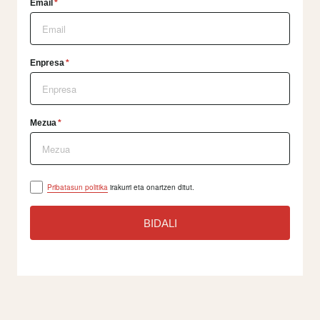
Email
*
Enpresa
*
Mezua
*
Pribatasun politika
irakurri eta onartzen ditut.