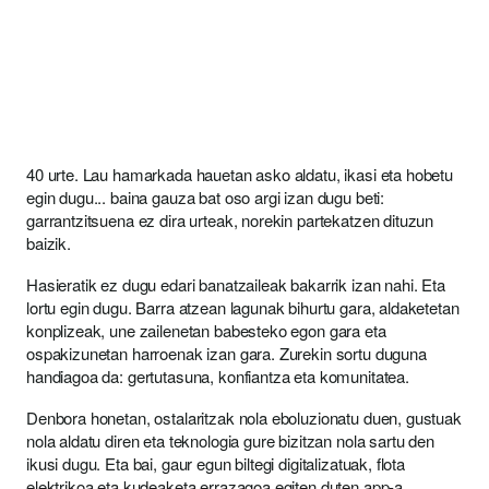
40 urte. Lau hamarkada hauetan asko aldatu, ikasi eta hobetu
egin dugu... baina gauza bat oso argi izan dugu beti:
garrantzitsuena ez dira urteak, norekin partekatzen dituzun
baizik.
Hasieratik ez dugu edari banatzaileak bakarrik izan nahi. Eta
lortu egin dugu. Barra atzean lagunak bihurtu gara, aldaketetan
konplizeak, une zailenetan babesteko egon gara eta
ospakizunetan harroenak izan gara. Zurekin sortu duguna
handiagoa da: gertutasuna, konfiantza eta komunitatea.
Denbora honetan, ostalaritzak nola eboluzionatu duen, gustuak
nola aldatu diren eta teknologia gure bizitzan nola sartu den
ikusi dugu. Eta bai, gaur egun biltegi digitalizatuak, flota
elektrikoa eta kudeaketa errazagoa egiten duten app-a