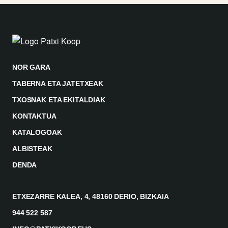
NOR GARA
TABERNA ETA JATETXEAK
TXOSNAK ETA EKITALDIAK
KONTAKTUA
KATALOGOAK
ALBISTEAK
DENDA
ETXEZARRE KALEA, 4, 48160 DERIO, BIZKAIA
944 522 587