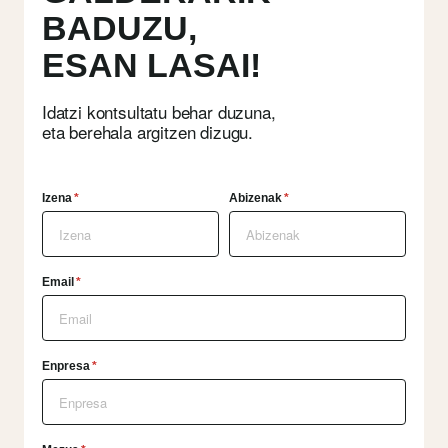
BADUZU,
ESAN LASAI!
Idatzi kontsultatu behar duzuna,
eta berehala argitzen dizugu.
Izena
*
Abizenak
*
Email
*
Enpresa
*