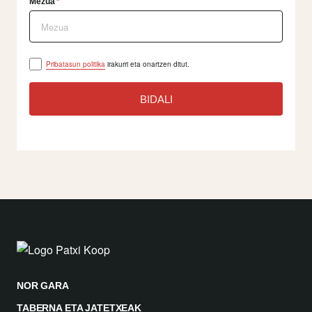
Mezua
*
Pribatasun politika
irakurri eta onartzen ditut.
NOR GARA
TABERNA ETA JATETXEAK