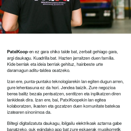
PatxiKoop
-en ez gara ohiko talde bat, zerbait gehiago gara,
argi daukagu. Kuadrilla bat. Hazten jarraitzen duen familia.
Kide berriak eta ideia berriak gehituz, hainbeste urte
daramagun aditu-taldea osatzeko.
Izan ere, punta-puntako teknologiarekin lan egiten dugun arren,
gure lehentasuna ez da hori. Jendea baizik. Zure negozioa
berea balitz bezala pentsatzen, sentitzen eta inplikatzen diren
lankideak dira. Izan ere, bai, PatxiKoopekin lan egitea
kolaboratzen, ikasten eta gozatzen duen komunitate batekoa
izatearen sinonimoa da.
Biltegi digitalizatuta daukagu, ibilgailu elektrikoak aztarna gabe
banatzeko, guk egindako app bat zure eskaerak mugikorretik