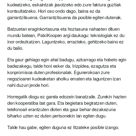
kudeatzeko, eskaintzak jasotzeko edo zure faktura guztiak
kontsultatzeko. Hori oso ondo dago, baina ez da
garrantzitsuena. Garrantzitsuena da posible egiten dutenak.
Batzuetan eraginkortasuna eta hoztasuna nahasten dituen
mundu batean, PatxiKoopen argi daukagu: teknologiak ez du
inor ordezkatzen. Laguntzeko, errazteko, gehitzeko baino ez
du balio.
Eta gaur gehiago egin ahal badugu, azkarrago eta hobeto egin
badezakegu, talde honi esker da. Irizpidea, ezagutza eta
konpromisoa duten profesionalak. Egunerokoan zure
negozioaren kudeaketan aholku ematen eta laguntzen izan
nahi duzun jende hori.
Horregatik diogu ez garela edozein banatzaile. Zurekin hazten
den kooperatiba bat gara. Eta begietara begiratzen duten,
telefonoari erantzuten dioten eta gaur behar dezakezuna
biharko uzten ez duten pertsonekin lan egiten dugu.
Talde hau gabe, egiten duguna ez litzateke posible izango.