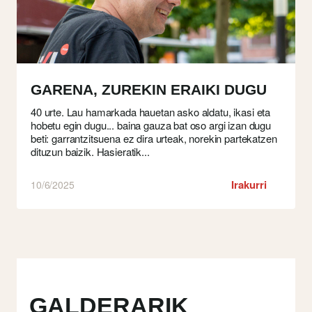
GARENA, ZUREKIN ERAIKI DUGU
40 urte. Lau hamarkada hauetan asko aldatu, ikasi eta
hobetu egin dugu... baina gauza bat oso argi izan dugu
beti: garrantzitsuena ez dira urteak, norekin partekatzen
dituzun baizik. Hasieratik...
Irakurri
10/6/2025
GALDERARIK