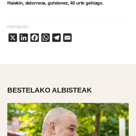
Haiekin, datorrena, gutxienez, 40 urte gehiago.
PARTEKATU:
X
LinkedIn
Facebook
WhatsApp
Telegram
Email
BESTELAKO ALBISTEAK